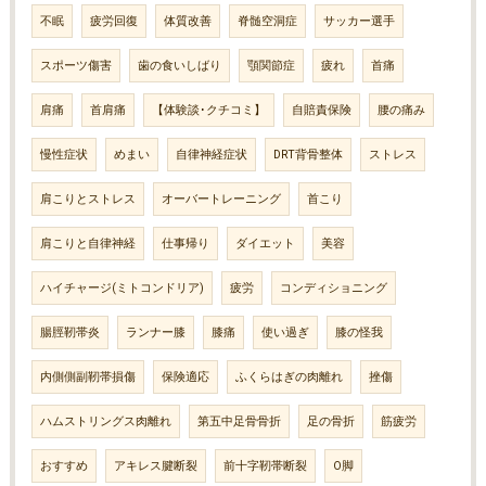
不眠
疲労回復
体質改善
脊髄空洞症
サッカー選手
スポーツ傷害
歯の食いしばり
顎関節症
疲れ
首痛
肩痛
首肩痛
【体験談･クチコミ】
自賠責保険
腰の痛み
慢性症状
めまい
自律神経症状
DRT背骨整体
ストレス
肩こりとストレス
オーバートレーニング
首こり
肩こりと自律神経
仕事帰り
ダイエット
美容
ハイチャージ(ミトコンドリア)
疲労
コンディショニング
腸脛靭帯炎
ランナー膝
膝痛
使い過ぎ
膝の怪我
内側側副靭帯損傷
保険適応
ふくらはぎの肉離れ
挫傷
ハムストリングス肉離れ
第五中足骨骨折
足の骨折
筋疲労
おすすめ
アキレス腱断裂
前十字靭帯断裂
O脚