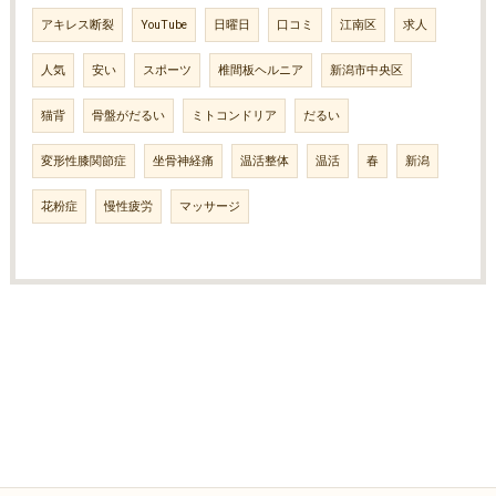
アキレス断裂
YouTube
日曜日
口コミ
江南区
求人
人気
安い
スポーツ
椎間板ヘルニア
新潟市中央区
猫背
骨盤がだるい
ミトコンドリア
だるい
変形性膝関節症
坐骨神経痛
温活整体
温活
春
新潟
花粉症
慢性疲労
マッサージ