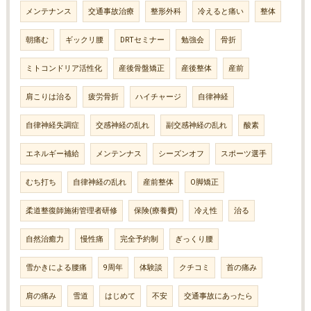
メンテナンス
交通事故治療
整形外科
冷えると痛い
整体
朝痛む
ギックリ腰
DRTセミナー
勉強会
骨折
ミトコンドリア活性化
産後骨盤矯正
産後整体
産前
肩こりは治る
疲労骨折
ハイチャージ
自律神経
自律神経失調症
交感神経の乱れ
副交感神経の乱れ
酸素
エネルギー補給
メンテンナス
シーズンオフ
スポーツ選手
むち打ち
自律神経の乱れ
産前整体
O脚矯正
柔道整復師施術管理者研修
保険(療養費)
冷え性
治る
自然治癒力
慢性痛
完全予約制
ぎっくり腰
雪かきによる腰痛
9周年
体験談
クチコミ
首の痛み
肩の痛み
雪道
はじめて
不安
交通事故にあったら