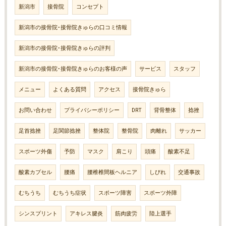
新潟市
接骨院
コンセプト
新潟市の接骨院･接骨院きゅらの口コミ情報
新潟市の接骨院･接骨院きゅらの評判
新潟市の接骨院･接骨院きゅらのお客様の声
サービス
スタッフ
メニュー
よくある質問
アクセス
接骨院きゅら
お問い合わせ
プライバシーポリシー
DRT
背骨整体
捻挫
足首捻挫
足関節捻挫
整体院
整骨院
肉離れ
サッカー
スポーツ外傷
予防
マスク
肩こり
頭痛
酸素不足
酸素カプセル
腰痛
腰椎椎間板ヘルニア
しびれ
交通事故
むちうち
むちうち症状
スポーツ障害
スポーツ外障
シンスプリント
アキレス腱炎
筋肉疲労
陸上選手