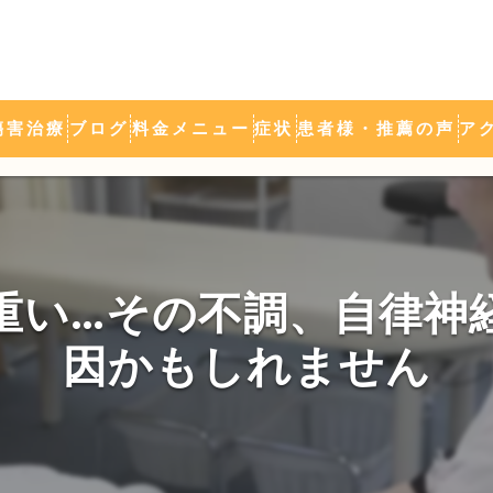
傷害治療
ブログ
料金メニュー
症状
患者様・推薦の声
ア
ミトコンドリア活性化
施術の流れ
頭痛
新潟ひなた接骨院
肩こり・腰痛
自律神経の乱れ
野球肘・テニス肘
重い…その不調、自律神
シンスプリント
因かもしれません
坐骨神経痛