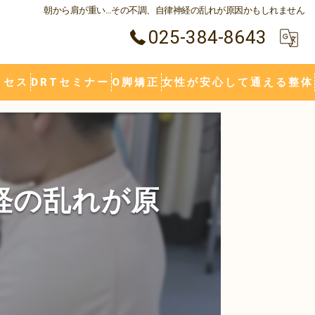
朝から肩が重い…その不調、自律神経の乱れが原因かもしれません
025-384-8643
クセス
DRTセミナー
O脚矯正
女性が安心して通える整体
肩こり
腰痛
五十肩
腱板損傷
関節痛
膝の痛み
経の乱れが原
しびれ
ヘルニア
O脚
むち打ち