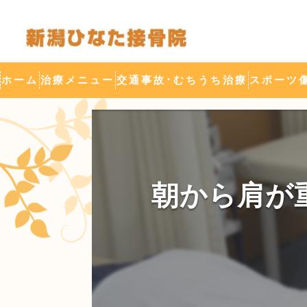
ホーム
治療メニュー
交通事故･むちうち治療
スポーツ
背骨ゆらし整体(DRT整体)
酸素カプセル
けがの治療
産後整体
疲労回復
朝から肩が