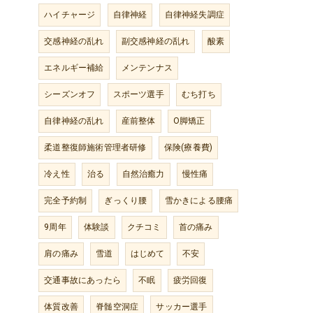
ハイチャージ
自律神経
自律神経失調症
交感神経の乱れ
副交感神経の乱れ
酸素
エネルギー補給
メンテンナス
シーズンオフ
スポーツ選手
むち打ち
自律神経の乱れ
産前整体
O脚矯正
柔道整復師施術管理者研修
保険(療養費)
冷え性
治る
自然治癒力
慢性痛
完全予約制
ぎっくり腰
雪かきによる腰痛
9周年
体験談
クチコミ
首の痛み
肩の痛み
雪道
はじめて
不安
交通事故にあったら
不眠
疲労回復
体質改善
脊髄空洞症
サッカー選手