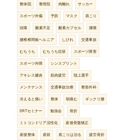
整体院
整骨院
肉離れ
サッカー
スポーツ外傷
予防
マスク
肩こり
頭痛
酸素不足
酸素カプセル
腰痛
腰椎椎間板ヘルニア
しびれ
交通事故
むちうち
むちうち症状
スポーツ障害
スポーツ外障
シンスプリント
アキレス腱炎
筋肉疲労
陸上選手
メンテナンス
交通事故治療
整形外科
冷えると痛い
整体
朝痛む
ギックリ腰
DRTセミナー
勉強会
骨折
ミトコンドリア活性化
産後骨盤矯正
産後整体
産前
肩こりは治る
疲労骨折