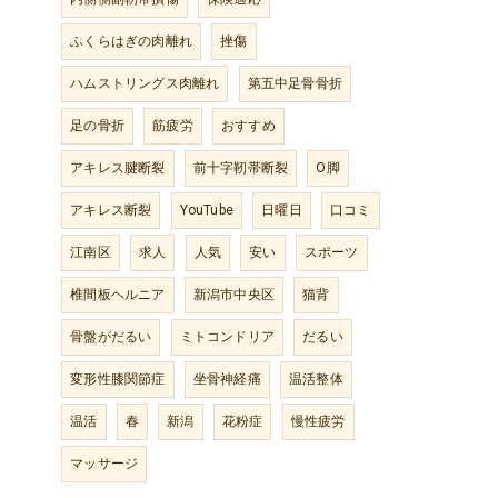
ふくらはぎの肉離れ
挫傷
ハムストリングス肉離れ
第五中足骨骨折
足の骨折
筋疲労
おすすめ
アキレス腱断裂
前十字靭帯断裂
O脚
アキレス断裂
YouTube
日曜日
口コミ
江南区
求人
人気
安い
スポーツ
椎間板ヘルニア
新潟市中央区
猫背
骨盤がだるい
ミトコンドリア
だるい
変形性膝関節症
坐骨神経痛
温活整体
温活
春
新潟
花粉症
慢性疲労
マッサージ