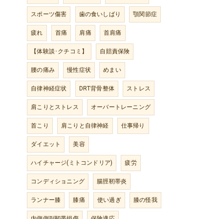
スポーツ傷害
歯の食いしばり
顎関節症
疲れ
首痛
肩痛
首肩痛
【体験談･クチコミ】
自賠責保険
腰の痛み
慢性症状
めまい
自律神経症状
DRT背骨整体
ストレス
肩こりとストレス
オーバートレーニング
首こり
肩こりと自律神経
仕事帰り
ダイエット
美容
ハイチャージ(ミトコンドリア)
疲労
コンディショニング
腸脛靭帯炎
ランナー膝
膝痛
使い過ぎ
膝の怪我
内側側副靭帯損傷
保険適応