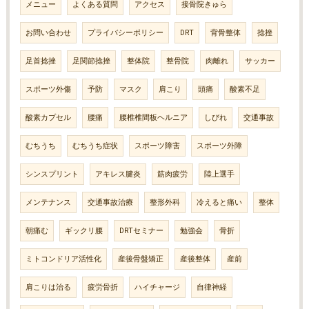
メニュー
よくある質問
アクセス
接骨院きゅら
お問い合わせ
プライバシーポリシー
DRT
背骨整体
捻挫
足首捻挫
足関節捻挫
整体院
整骨院
肉離れ
サッカー
スポーツ外傷
予防
マスク
肩こり
頭痛
酸素不足
酸素カプセル
腰痛
腰椎椎間板ヘルニア
しびれ
交通事故
むちうち
むちうち症状
スポーツ障害
スポーツ外障
シンスプリント
アキレス腱炎
筋肉疲労
陸上選手
メンテナンス
交通事故治療
整形外科
冷えると痛い
整体
朝痛む
ギックリ腰
DRTセミナー
勉強会
骨折
ミトコンドリア活性化
産後骨盤矯正
産後整体
産前
肩こりは治る
疲労骨折
ハイチャージ
自律神経