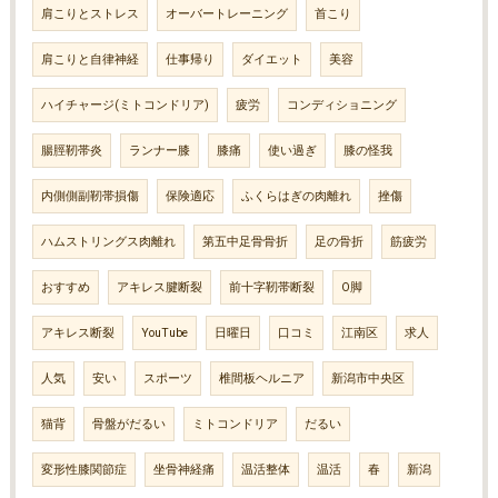
肩こりとストレス
オーバートレーニング
首こり
肩こりと自律神経
仕事帰り
ダイエット
美容
ハイチャージ(ミトコンドリア)
疲労
コンディショニング
腸脛靭帯炎
ランナー膝
膝痛
使い過ぎ
膝の怪我
内側側副靭帯損傷
保険適応
ふくらはぎの肉離れ
挫傷
ハムストリングス肉離れ
第五中足骨骨折
足の骨折
筋疲労
おすすめ
アキレス腱断裂
前十字靭帯断裂
O脚
アキレス断裂
YouTube
日曜日
口コミ
江南区
求人
人気
安い
スポーツ
椎間板ヘルニア
新潟市中央区
猫背
骨盤がだるい
ミトコンドリア
だるい
変形性膝関節症
坐骨神経痛
温活整体
温活
春
新潟