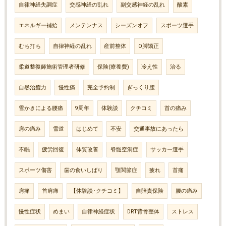
自律神経失調症
交感神経の乱れ
副交感神経の乱れ
酸素
エネルギー補給
メンテンナス
シーズンオフ
スポーツ選手
むち打ち
自律神経の乱れ
産前整体
O脚矯正
柔道整復師施術管理者研修
保険(療養費)
冷え性
治る
自然治癒力
慢性痛
完全予約制
ぎっくり腰
雪かきによる腰痛
9周年
体験談
クチコミ
首の痛み
肩の痛み
雪道
はじめて
不安
交通事故にあったら
不眠
疲労回復
体質改善
脊髄空洞症
サッカー選手
スポーツ傷害
歯の食いしばり
顎関節症
疲れ
首痛
肩痛
首肩痛
【体験談･クチコミ】
自賠責保険
腰の痛み
慢性症状
めまい
自律神経症状
DRT背骨整体
ストレス