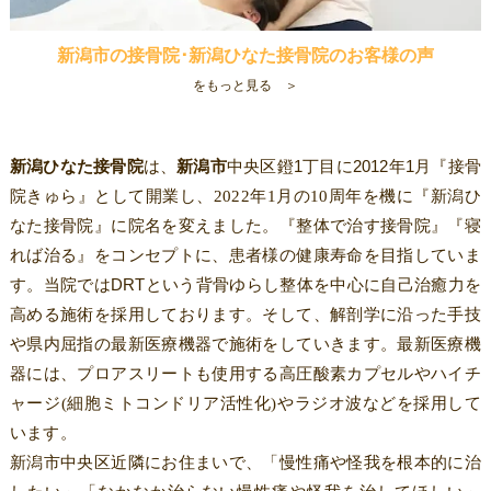
新潟市の接骨院･新潟ひなた接骨院のお客様の声
をもっと見る ＞
新潟ひなた接骨院
は、
新潟市
中央区鐙
1
丁目に
2012
年
1
月『接骨
院きゅら』として開業し、2022年1月の10周年を機に『新潟ひ
なた接骨院』に院名を変えました。『整体で治す接骨院』『寝
れば治る』をコンセプトに、患者様の健康寿命を目指していま
す。当院では
DRT
という背骨ゆらし整体を中心に自己治癒力を
高める施術を採用しております。
そして、解剖学に沿った手技
や県内屈指の最新医療機器で施術をしていきます。最新医療機
器には、プロアスリートも使用する高圧酸素カプセルやハイチ
ャージ(細胞ミトコンドリア活性化)やラジオ波などを採用して
います。
新潟市中央区近隣にお住まいで、「慢性痛や怪我を根本的に治