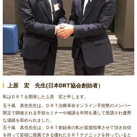
上原 宏 先生(日本DRT協会創始者）
私はＤＲＴを開発した上原 宏と申します。
五十嵐 真也先生は、ＤＲＴ治療革命オンライン手技塾のメンバー
限定で開催される手技セミナーや補講を年間を通して受講され優秀
な成績を収められました。
五十嵐 真也先生は、ＤＲＴ創始者の私が直接指導させて頂き自信
を持って皆様に推薦できる優れたＤＲＴテクニックを持っていると