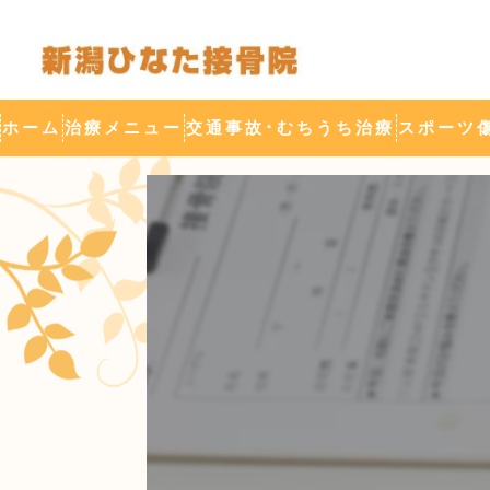
ホーム
治療メニュー
交通事故･むちうち治療
スポーツ
背骨ゆらし整体(DRT整体)
酸素カプセル
けがの治療
産後整体
疲労回復