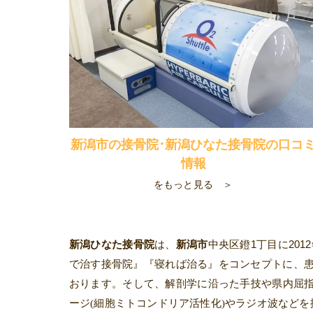
新潟市の接骨院･新潟ひなた接骨院の口コ
情報
をもっと見る ＞
新潟ひなた接骨院
は、
新潟市
中央区鐙
1
丁目に
2012
で治す接骨院』『寝れば治る』をコンセプトに、
おります。
そして、解剖学に沿った手技や県内屈
ージ(細胞ミトコンドリア活性化)やラジオ波など