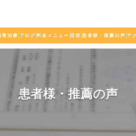
傷害治療
ブログ
料金メニュー
症状
患者様・推薦の声
ア
ミトコンドリア活性化
施術の流れ
頭痛
新潟ひなた接骨院
肩こり・腰痛
自律神経の乱れ
野球肘・テニス肘
患者様・推薦の声
シンスプリント
坐骨神経痛