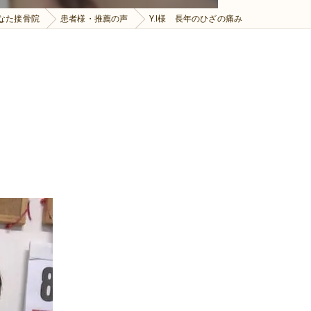
なた接骨院
患者様・推薦の声
Y.I様 長年のひざの痛み