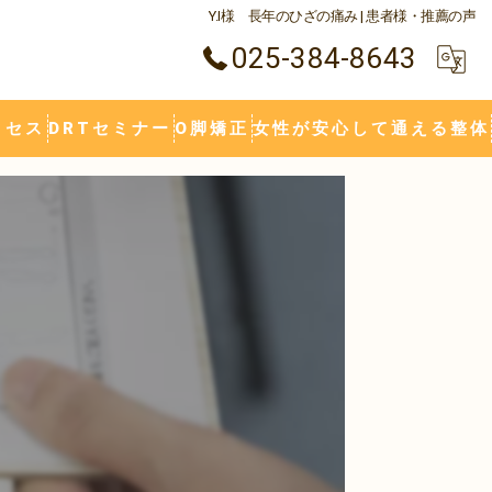
Y.I様 長年のひざの痛み | 患者様・推薦の声
025-384-8643
クセス
DRTセミナー
O脚矯正
女性が安心して通える整体
肩こり
腰痛
五十肩
腱板損傷
関節痛
膝の痛み
しびれ
ヘルニア
O脚
むち打ち