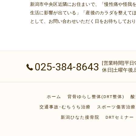
新潟市中央区近隣にお住まいで、「慢性痛や怪我
生活に影響が出ている」「産後のカラダを整えて
として、お問い合わせいただく日をお待ちしてお
[営業時間]平日9:00
025-384-8643
休日]土曜午後,
ホーム
背骨ゆらし整体(DRT整体)
酸
交通事故･むちうち治療
スポーツ傷害治療
新潟ひなた接骨院
DRTセミナー